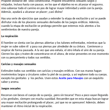
Propone olvidarse del sexo convencional. Propone encuentros sexuales largos y
relajados, incluso hasta con pausas, en los que el objetivo no es alcanzar el orgasmo,
sino saborear todo el camino en pos de lograr mayor intimidad y unión con la pareja.
Además, ayudará a alcanzar un placer; ¡casi divino!
Hay una serie de ejercicios que ayudan a extender la etapa de excitación y así se puede
disfrutar más de los placeres sensuales derivados de los juegos eróticos. Además,
cuando la etapa de excitación se prolonga permite que estemos más atentos a los
sentimientos de nuestra pareja.
La respiración
El hombre se sienta con las piernas abiertas y los talones enfrentados, mientras que la
mujer se sube sobre él y pasa sus piernas por alrededor de su cintura. Comiencen a
respirar de forma pausada. A la vez que uno exhala, el otro inhala el aire de su pareja.
Cierren los ojos y traten de concentrarse en el ahora, de estar presentes en ese momento
con su pensamiento y todos sus sentidos.
Caricias y masajes sensuales
Estimulen todos sus sentidos con caricias y masajes eróticos. Con sus manos hagan
movimientos largos y circulares sobre la piel de su pareja, y así exploren todo su cuerpo,
excepto los genitales y los pechos. Usen estos
Aceite para Masajes
con un exquisito
sabor y aroma.
Juegos sexuales
Recorran con besos el cuerpo de su pareja, ¡pero sin tocarse! Poco a poco vayan llegando
a los genitales, siempre con mucha suavidad. Recuerden que en esta etapa buscan lograr
una mayor excitación prolongando el placer, ¡así que no se apresuren! Además, deben
mantener el ritmo inicial de la respiración.