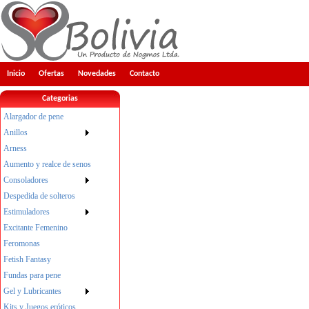
Inicio
Ofertas
Novedades
Contacto
Categorias
Alargador de pene
Anillos
Arness
Aumento y realce de senos
Consoladores
Despedida de solteros
Estimuladores
Excitante Femenino
Feromonas
Fetish Fantasy
Fundas para pene
Gel y Lubricantes
Kits y Juegos eróticos