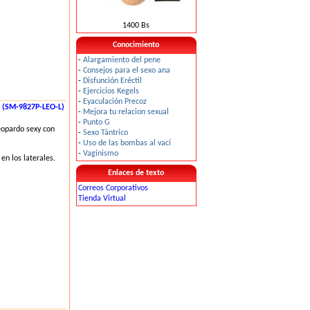
1400 Bs
Conocimiento
-
Alargamiento del pene
-
Consejos para el sexo ana
-
Disfunción Eréctil
-
Ejercicios Kegels
-
Eyaculación Precoz
(SM-9827P-LEO-L)
-
Mejora tu relacion sexual
-
Punto G
eopardo sexy con
-
Sexo Tántrico
-
Uso de las bombas al vací
-
Vaginismo
 en los laterales.
Enlaces de texto
Correos Corporativos
Tienda Virtual