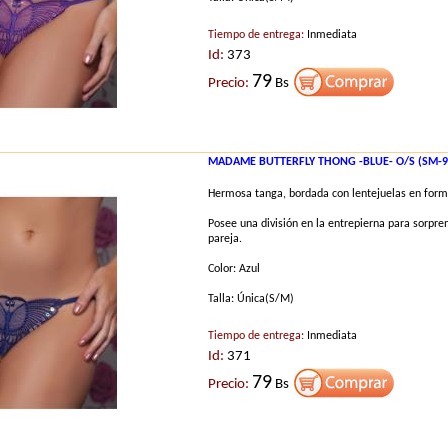
Tiempo de entrega:
Inmediata
Id:
373
79
Precio:
Bs
MADAME BUTTERFLY THONG -BLUE- O/S (SM-9
Hermosa tanga, bordada con lentejuelas en form
Posee una división en la entrepierna para sorprend
pareja.
Color: Azul
Talla: Única(S/M)
Tiempo de entrega:
Inmediata
Id:
371
79
Precio:
Bs