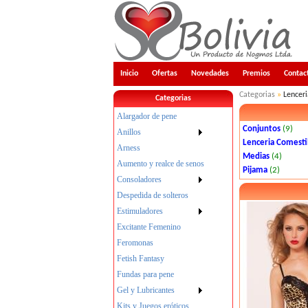
Inicio
Ofertas
Novedades
Premios
Contac
Categorias
»
Lenceri
Categorias
Alargador de pene
Conjuntos
(9)
Anillos
Lenceria Comesti
Arness
Medias
(4)
Aumento y realce de senos
Pijama
(2)
Consoladores
Despedida de solteros
Estimuladores
Excitante Femenino
Feromonas
Fetish Fantasy
Fundas para pene
Gel y Lubricantes
Kits y Juegos eróticos