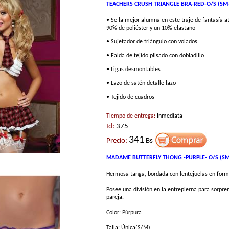
TEACHERS CRUSH TRIANGLE BRA-RED-O/S (SM-
• Se la mejor alumna en este traje de fantasía a
90% de poliéster y un 10% elastano
• Sujetador de triángulo con volados
• Falda de tejido plisado con dobladillo
• Ligas desmontables
• Lazo de satén detalle lazo
• Tejido de cuadros
Tiempo de entrega:
Inmediata
Id:
375
341
Precio:
Bs
MADAME BUTTERFLY THONG -PURPLE- O/S (SM
Hermosa tanga, bordada con lentejuelas en form
Posee una división en la entrepierna para sorprend
pareja.
Color: Púrpura
Talla: Única(S/M)