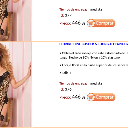
Tiempo de entrega:
Inmediata
Id:
377
446
Precio:
Bs
LEOPARD LOVE BUSTIER & THONG-LEOPARD-LG 
• Obten el lado salvaje con este estampado de l
tanga. Hecho de 90% Nylon y 10% elastano.
• Encaje floral en la parte superior de los senos y
• Talla: L
Tiempo de entrega:
Inmediata
Id:
376
446
Precio:
Bs