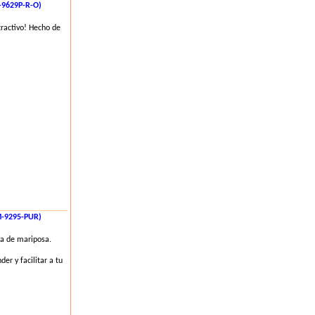
9629P-R-O)
tractivo! Hecho de
-9295-PUR)
a de mariposa.
er y facilitar a tu