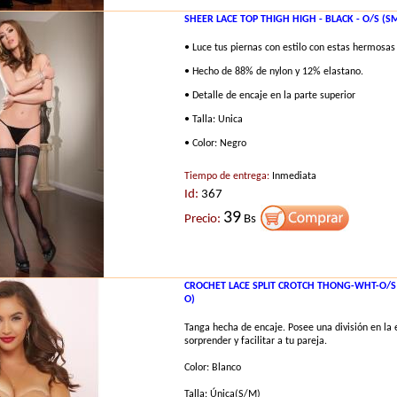
SHEER LACE TOP THIGH HIGH - BLACK - O/S (S
• Luce tus piernas con estilo con estas hermosas
• Hecho de 88% de nylon y 12% elastano.
• Detalle de encaje en la parte superior
• Talla: Unica
• Color: Negro
Tiempo de entrega:
Inmediata
Id:
367
39
Precio:
Bs
CROCHET LACE SPLIT CROTCH THONG-WHT-O/S
O)
Tanga hecha de encaje. Posee una división en la 
sorprender y facilitar a tu pareja.
Color: Blanco
Talla: Única(S/M)