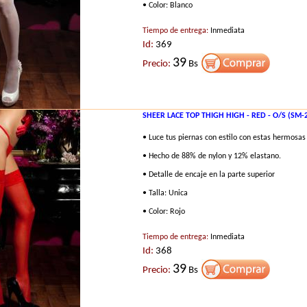
• Color: Blanco
Tiempo de entrega:
Inmediata
Id:
369
39
Precio:
Bs
SHEER LACE TOP THIGH HIGH - RED - O/S (SM-
• Luce tus piernas con estilo con estas hermosas
• Hecho de 88% de nylon y 12% elastano.
• Detalle de encaje en la parte superior
• Talla: Unica
• Color: Rojo
Tiempo de entrega:
Inmediata
Id:
368
39
Precio:
Bs