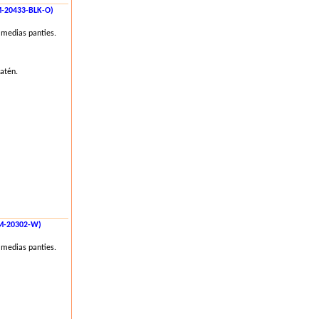
-20433-BLK-O)
 medias panties.
satén.
SM-20302-W)
 medias panties.