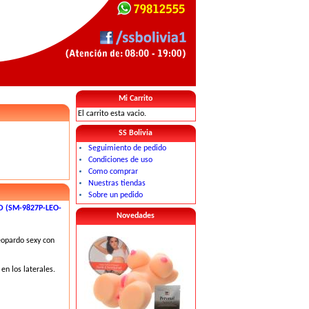
Mi Carrito
El carrito esta vacio.
SS Bolivia
Seguimiento de pedido
Condiciones de uso
Como comprar
Nuestras tiendas
Sobre un pedido
 (SM-9827P-LEO-
Novedades
eopardo sexy con
 en los laterales.