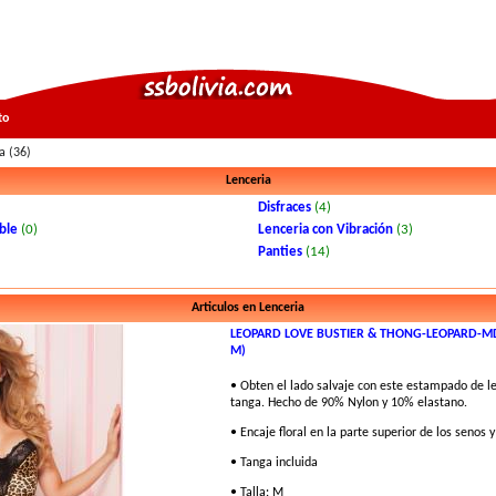
to
a (36)
Lenceria
Disfraces
(4)
ble
(0)
Lenceria con Vibración
(3)
Panties
(14)
Articulos en Lenceria
LEOPARD LOVE BUSTIER & THONG-LEOPARD-MD
M)
• Obten el lado salvaje con este estampado de l
tanga. Hecho de 90% Nylon y 10% elastano.
• Encaje floral en la parte superior de los senos y
• Tanga incluida
• Talla: M