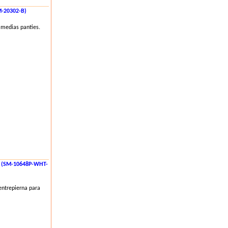
M-20302-B)
 medias panties.
 (SM-10648P-WHT-
entrepierna para